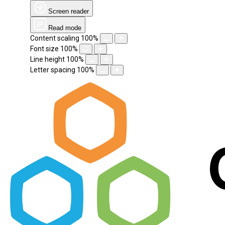
Screen reader
Read mode
Content scaling
100
%
Font size
100
%
Line height
100
%
Letter spacing
100
%