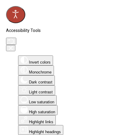
Accessibility Tools
Invert colors
Monochrome
Dark contrast
Light contrast
Low saturation
High saturation
Highlight links
Highlight headings