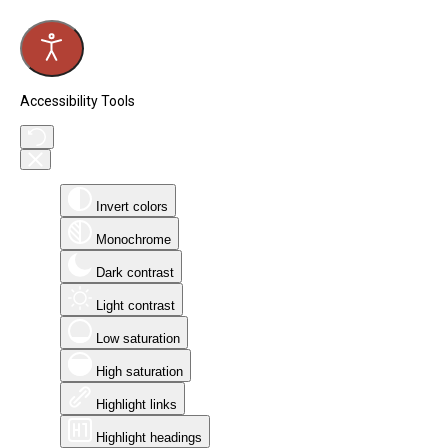
Accessibility Tools
Invert colors
Monochrome
Dark contrast
Light contrast
Low saturation
High saturation
Highlight links
Highlight headings