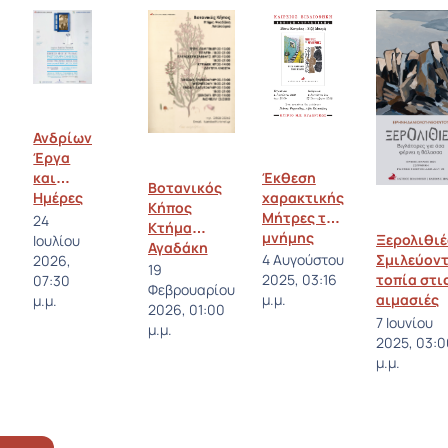
Ανδρίων
Έργα
Έκθεση
και
Βοτανικός
χαρακτικής
Ημέρες
Κήπος
Μήτρες της
24
Κτήμα
μνήμης
Ξερολιθιέ
Ιουλίου
Αγαδάκη
Σμιλεύον
4 Αυγούστου
2026,
Απατούρια
19
τοπία στι
2025, 03:16
07:30
Φεβρουαρίου
αιμασιές
μ.μ.
μ.μ.
2026, 01:00
της Άνδρ
7 Ιουνίου
μ.μ.
2025, 03:0
μ.μ.