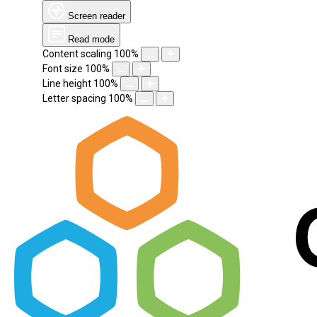
Screen reader
Read mode
Content scaling
100
%
Font size
100
%
Line height
100
%
Letter spacing
100
%