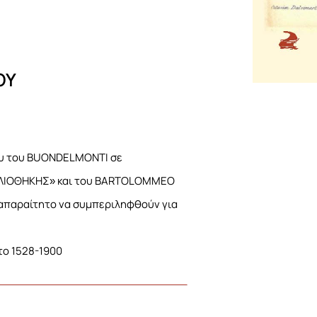
ΟΥ
ου του BUONDELMONTI σε
ΙΒΛΙΟΘΗΚΗΣ» και του BARTOLOMMEO
 απαραίτητο να συμπεριληφθούν για
το 1528-1900