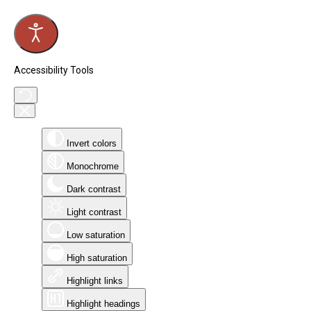
Accessibility Tools
Invert colors
Monochrome
Dark contrast
Light contrast
Low saturation
High saturation
Highlight links
Highlight headings