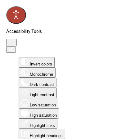
Accessibility Tools
Invert colors
Monochrome
Dark contrast
Light contrast
Low saturation
High saturation
Highlight links
Highlight headings