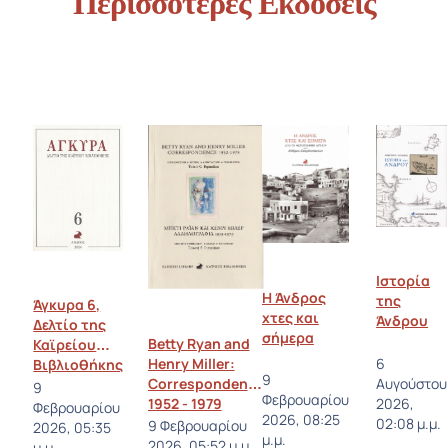
Περισσότερες Εκδόσεις
Ιστορία
Η Άνδρος
της
Άγκυρα 6,
χτες και
Άνδρου
Δελτίο της
σήμερα
Betty Ryan and
Καϊρείου
Henry Miller:
6
Βιβλιοθήκης
9
Correspondence
Αυγούστου
9
Φεβρουαρίου
1952 - 1979
2026,
Φεβρουαρίου
2026, 08:25
02:08 μ.μ.
9 Φεβρουαρίου
2026, 05:35
μ.μ.
2026, 05:52 μ.μ.